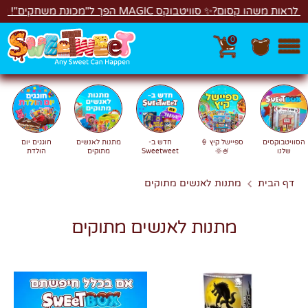
דל
🍰🎉
רוצים לראות משהו קסום?✨ סוויטבוקס MA
0
חיפוש
חפש
חוגגים יום
מתנות לאנשים
חדש ב-
ספיישל קיץ 🍦
הסוויטבוקסים
הולדת
מתוקים
Sweetweet
🍧🌞
שלנו
מתנות לאנשים מתוקים
דף הבית
מתנות לאנשים מתוקים