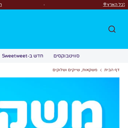
לג
רוצים לראות משהו קסום?✨ סוויטבוקס MAGIC הפך ל"מכונת משחקים"! 🎁🕹
חפש
סוויטבוקסים
חדש ב-Sweetweet
דף הבית
משקאות, שייקים ושלוקים