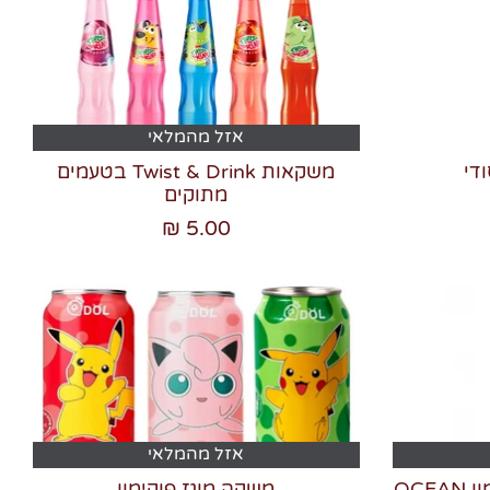
אזל מהמלאי
די
משקאות Twist & Drink בטעמים
מתוקים
5.00 ₪
אזל מהמלאי
משקה מוגז בטעם דבש ולימון OCEAN
משקה מוגז פוקימון