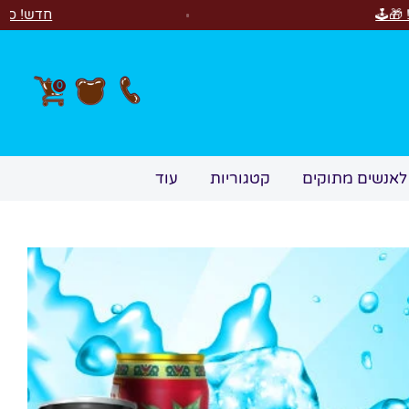
חדש! סוויטבוקס Happy Birthday! המתנה המושלמת לימי הולדת 🎂🍰🎉
0
לאנשים מתוקים
קטגוריות
עוד