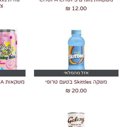
צ'
12.00 ₪
אזל מהמלאי
משקה Skittles בטעם טרופי
20.00 ₪