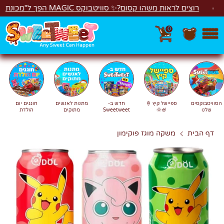
לג
רוצים לראות משהו קסום?✨ סוויטבוקס MAGIC הפך ל"מכונת משחקים"! 🎁🕹️
0
חפש
חיפוש
הסוויטבוקסים
ספיישל קיץ 🍦
חדש ב-
מתנות לאנשים
חוגגים יום
שלנו
🍧🌞
Sweetweet
מתוקים
הולדת
דף הבית
משקה מוגז פוקימון