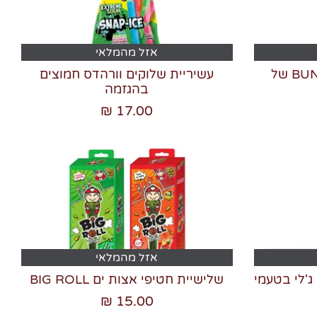
אזל מהמלאי
חטיף אפונה חריף BUNBUN של
עשיריית שלוקים וורהדס חמוצים
בהגזמה
17.00 ₪
אזל מהמלאי
Fruit ממתקי ג'לי בטעמי
שלישיית חטיפי אצות ים BIG ROLL
15.00 ₪