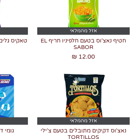
אזל מהמלאי
חטיף נאצ'וס בטעם חלפיניו חריף EL
טאקיס גלים FUEGO בטעם צ'ילי ולי
SABOR
12.00 ₪
אזל מהמלאי
נאצ'וס דקיקים מתובלים בטעם צ'ילי
גומי ד
TORTILLOS