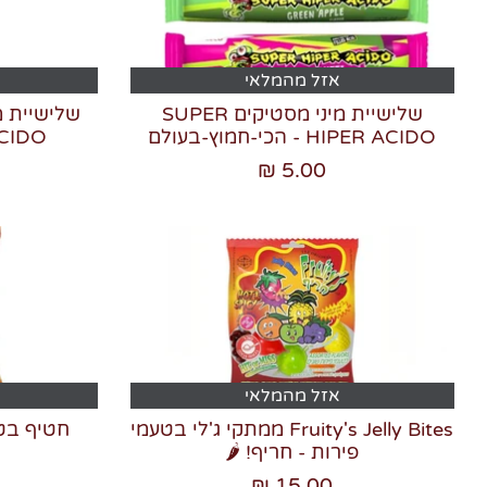
אזל מהמלאי
שלישיית מיני מסטיקים SUPER
HIPER ACIDO - הכי-חמוץ-בעולם
ACIDO - הכי-חמוץ
5.00 ₪
אזל מהמלאי
Fruity's Jelly Bites ממתקי ג'לי בטעמי
פירות - חריף! 🌶️
15.00 ₪