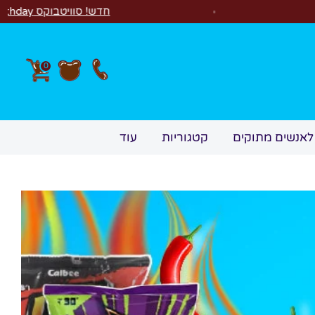
חדש! סוויטבוקס Happy Birthday! המתנה המושלמת לימי הולדת 🎂🍰🎉
0
לאנשים מתוקים
קטגוריות
עוד