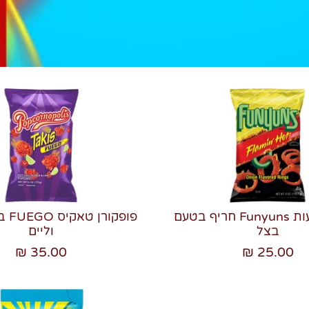
חטיף טבעות Funyuns חריף בטעם
פופקו
בצל
וליים
35.00 ₪
25.00 ₪