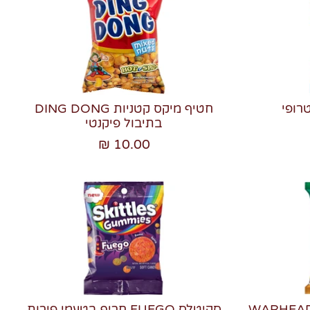
חטיף מיקס קטניות DING DONG
בתיבול פיקנטי
10.00 ₪
ות על מקל חמוצות WARHEADS
סקיטלס FUEGO חריף בטעמי פירות