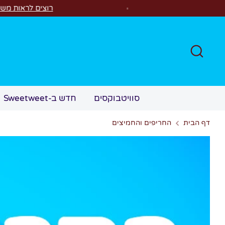
לג
רוצים לראות משהו קסום?✨ סוויטבוקס MAGIC הפך ל"מכונת משחקים"! 🎁🕹️
חפש
סוויטבוקסים
חדש ב-Sweetweet
דף הבית
החריפים והחמיצים