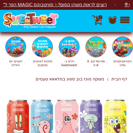
לג
רוצים לראות משהו קסום?✨ סוויטבוקס MAGIC הפך ל"מכונת משחקים"! 🎁🕹️
0
חפש
חיפוש
הסוויטבוקסים
ספיישל קיץ 🍦
חדש ב-
מתנות לאנשים
חוגגים יום
שלנו
🍧🌞
Sweetweet
מתוקים
הולדת
דף הבית
משקה מוגז בוב ספוג במלאאא טעמים