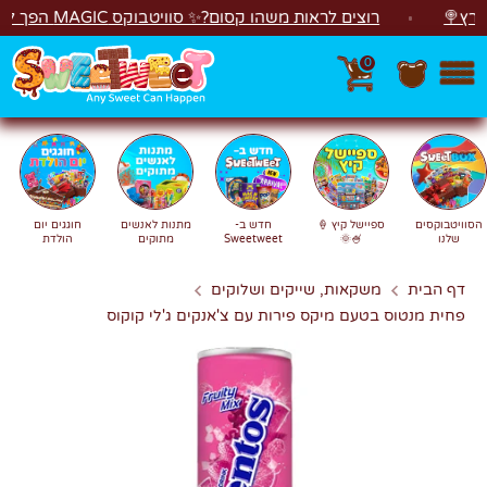
לג
רוצים לראות משהו קסום?✨ סוויטבוקס MAGIC הפך ל"מכונת משחקים"! 🎁🕹️
0
חפש
חיפוש
הסוויטבוקסים
ספיישל קיץ 🍦
חדש ב-
מתנות לאנשים
חוגגים יום
שלנו
🍧🌞
Sweetweet
מתוקים
הולדת
דף הבית
משקאות, שייקים ושלוקים
פחית מנטוס בטעם מיקס פירות עם צ'אנקים ג'לי קוקוס