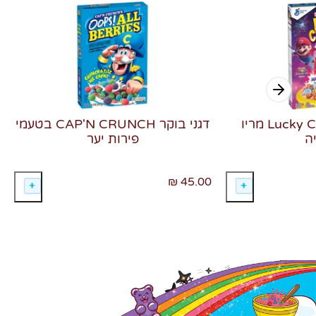
דגני בוקר Lucky Charms מריו
דגני בוקר CAP'N CRUNCH בטעמי
ה
פירות יער
45.00 ₪