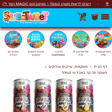
לג
רוצים לראות משהו קסום?✨ סוויטבוקס MAGIC הפך ל"מכונת משחקים"! 🎁🕹️
0
חפש
חיפוש
הסוויטבוקסים
ספיישל קיץ 🍦
חדש ב-
מתנות לאנשים
חוגגים יום
שלנו
🍧🌞
Sweetweet
מתוקים
הולדת
דף הבית
משקאות, שייקים ושלוקים
משקה תה קר באבל טי Vinut