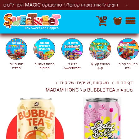
לג
רוצים לראות משהו קסום?✨ סוויטבוקס MAGIC הפך ל"מכונת משחקים"! 🎁🕹️
0
חפש
חיפוש
הסוויטבוקסים
ספיישל קיץ 🍦
חדש ב-
מתנות לאנשים
חוגגים יום
שלנו
🍧🌞
Sweetweet
מתוקים
הולדת
דף הבית
משקאות, שייקים ושלוקים
משקאות BUBBLE TEA של MADAM HONG