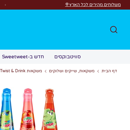
לג
הירים לכל הארץ🍭
חפש
סוויטבוקסים
חדש ב-Sweetweet
דף הבית
משקאות, שייקים ושלוקים
משקאות Twist & Drink בטעמים מתוקים