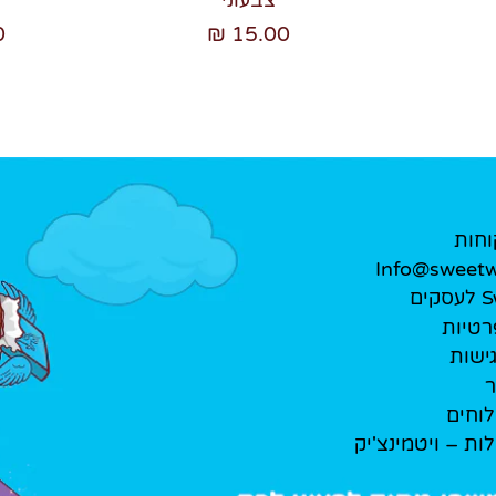
₪
15.00 ₪
וחות
Info@sweetwe
ים
רטיות
ישות
ר
לוחים
לות – ויטמינצ'יק