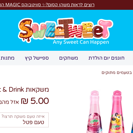
רוצים לראות משהו קסום?✨ סוויטבוקס MAGIC הפך ל"מכונת משחקים"! 🎁🕹️
חיפוש
חוגגים יום הולדת
משחקים
ספיישל קיץ
מתנות 
משקאות Twist & Drink בטעמים מתוקים
5.00 ₪
אזל מהמ
איזה טעם משקה תרצו?
טעם פטל