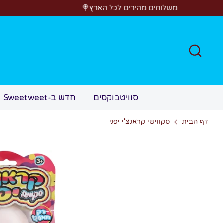
לג
משלוחים מהירים לכל הארץ🍭
חפש
סוויטבוקסים
חדש ב-Sweetweet
דף הבית
סקווישי קראנצ'י יפני