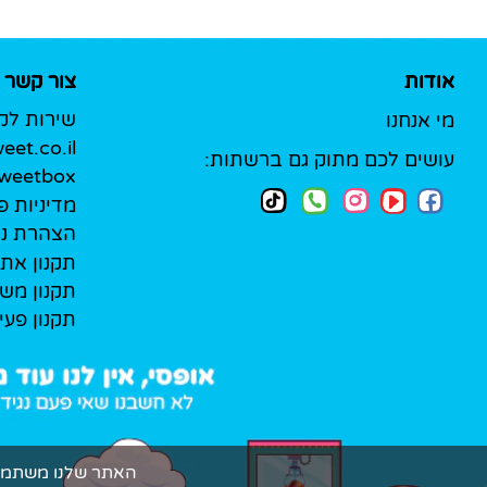
אודות
צור קשר
שירות לק
מי אנחנו
et.co.il
עושים לכם מתוק גם ברשתות:
Sweetbox לעסק
מדיניות פ
הצהרת נג
תקנון את
תקנון מש
תקנון פעי
האתר שלנו משתמש בקובצי Cookie (עוגיות אמיתיות!) כדי להעניק ל