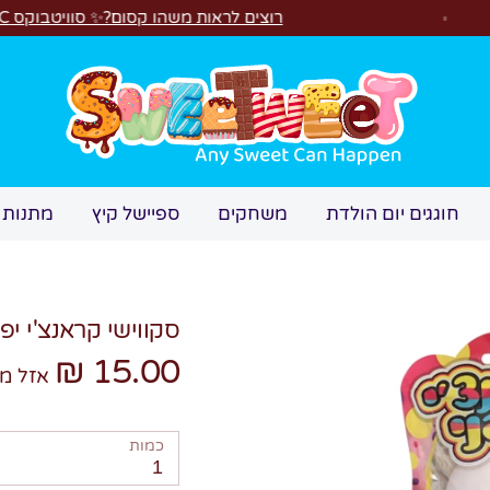
רוצים לראות משהו קסום?✨ סוויטבוקס MAGIC הפך ל"מכונת משחקים"! 🎁🕹️
חיפוש
חוגגים יום הולדת
משחקים
ספיישל קיץ
מתנות 
סקווישי קראנצ'י יפנ
15.00 ₪
אזל מ
כמות
1