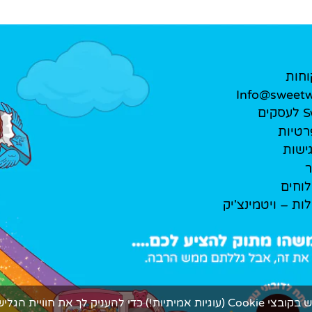
וחות
Info@sweetwe
ים
רטיות
ישות
ר
לוחים
לות – ויטמינצ'יק
ך את חוויית הגלישה המתוקה ביותר.