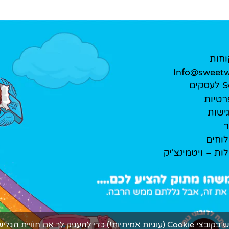
וחות
Info@sweetwe
ים
רטיות
ישות
ר
לוחים
לות – ויטמינצ'יק
ך את חוויית הגלישה המתוקה ביותר.