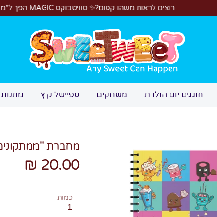
וצים לראות משהו קסום?✨ סוויטבוקס MAGIC הפך ל"מכונת משחקים"! 🎁🕹️
חיפוש
חוגגים יום הולדת
משחקים
ספיישל קיץ
מתנות 
מחברת "ממתקונים
20.00 ₪
כמות
1