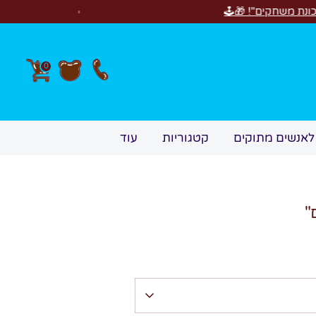
חדש! סוויטבוקס Happy Birthday!
0
לאנשים מתוקים
קטגוריות
עוד
"