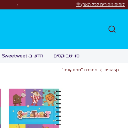
לג
ם לכל הארץ🍭
ר
חפש
סוויטבוקסים
חדש ב-Sweetweet
דף הבית
מחברת "ממתקונים"