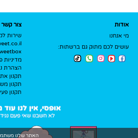
אודות
צור קשר
שירות לק
מי אנחנו
et.co.il
עושים לכם מתוק גם ברשתות:
Sweetbox לעסק
מדיניות פ
הצהרת נג
תקנון את
תקנון מש
תקנון פעי
האתר שלנו משתמש בקובצי Cookie (עוגיות אמיתיות!) כדי להעניק ל