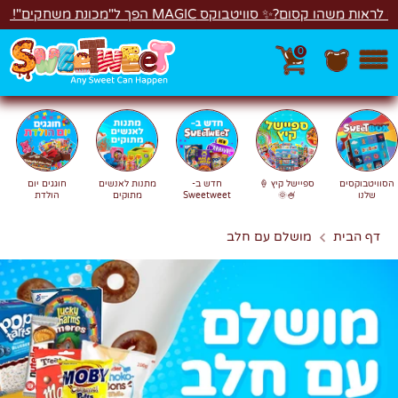
דל
🍰🎉
רוצים לראות משהו קסום?✨ סוויטבוקס MA
0
חיפוש
חפש
חוגגים יום
מתנות לאנשים
חדש ב-
ספיישל קיץ 🍦
הסוויטבוקסים
הולדת
מתוקים
Sweetweet
🍧🌞
שלנו
מושלם עם חלב
דף הבית