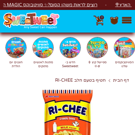
לג
רץ🍭
רוצים לראות משהו קסום?✨ סוויטבוקס MAGIC הפך ל"מכונת משחקים"! 🎁🕹️
0
חפש
חיפוש
הסוויטבוקסים
ספיישל קיץ 🍦
חדש ב-
מתנות לאנשים
חוגגים יום
שלנו
🍧🌞
Sweetweet
מתוקים
הולדת
דף הבית
חטיף בטעם חלב RI-CHEE