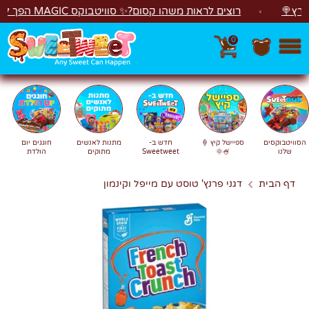
לג
רוצים לראות משהו קסום?✨ סוויטבוקס MAGIC הפך ל"מכונת משחקים"! 🎁🕹️
0
חפש
חיפוש
הסוויטבוקסים
ספיישל קיץ 🍦
חדש ב-
מתנות לאנשים
חוגגים יום
שלנו
🍧🌞
Sweetweet
מתוקים
הולדת
דף הבית
דגני פרנץ' טוסט עם מייפל וקינמון