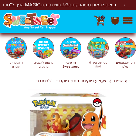
לג
רוצים לראות משהו קסום?✨ סוויטבוקס MAGIC הפך ל"מכונת משחקים"! 🎁🕹️
0
חפש
חיפוש
הסוויטבוקסים
ספיישל קיץ 🍦
חדש ב-
מתנות לאנשים
חוגגים יום
שלנו
🍧🌞
Sweetweet
מתוקים
הולדת
דף הבית
צעצוע פוקימון בתוך פוקדור - צ'רמנדר