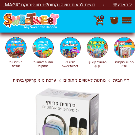
לג
הארץ🍭
רוצים לראות משהו קסום?✨ סוויטבוקס MAGIC הפך ל"מכונת משחקים"! 🎁🕹️
0
חפש
חיפוש
הסוויטבוקסים
ספיישל קיץ 🍦
חדש ב-
מתנות לאנשים
חוגגים יום
שלנו
🍧🌞
Sweetweet
מתוקים
הולדת
דף הבית
מתנות לאנשים מתוקים
ערכת מיני קריוקי ביתית