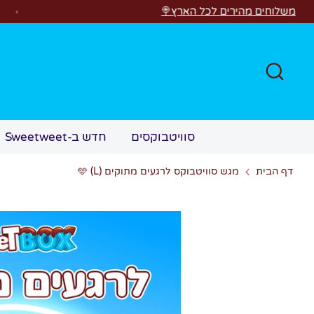
לג
כל הארץ🍭
רוצים 
חפש
סוויטבוקסים
חדש ב-Sweetweet
דף הבית
מגש סוויטבוקס לרגעים מתוקים 🩵 (L)