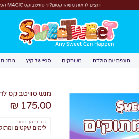
לראות משהו קסום?✨ סוויטבוקס MAGIC הפך ל"מכונת משחקים"! 🎁🕹️
חיפוש
חוגגים יום הולדת
משחקים
ספיישל קיץ
מתנות 
מגש סוויטבוקס לרגעים
175.00 ₪
בחרו רגע מתוק
לימים שקטים ומתוקים