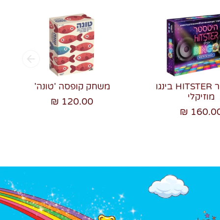
היטסטר HITSTER בינגו
משחק קופסה 'טונה'
מוזיקלי
120.00 ₪
160.00 