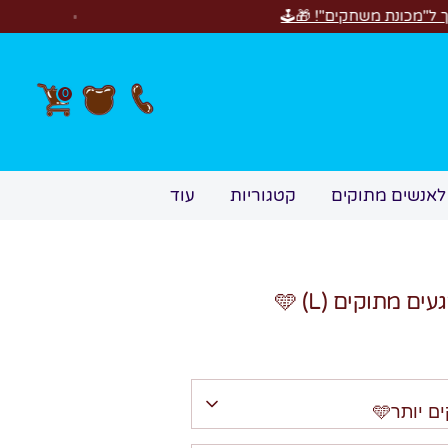
חדש! סוויטבוקס Happy Birthday! המתנה המוש
0
לאנשים מתוקים
קטגוריות
עוד
 מתוקים 🩵 (L)
 יותר🩵