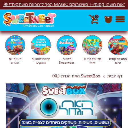
דל
🍰🎉
רוצים לראות משהו קסום?✨ סוויטבוקס MA
0
חיפוש
חפש
חוגגים יום
מתנות לאנשים
חדש ב-
ספיישל קיץ 🍦
הסוויטבוקסים
הולדת
מתוקים
Sweetweet
🍧🌞
שלנו
SweetBox האח הגדול (XL)
דף הבית