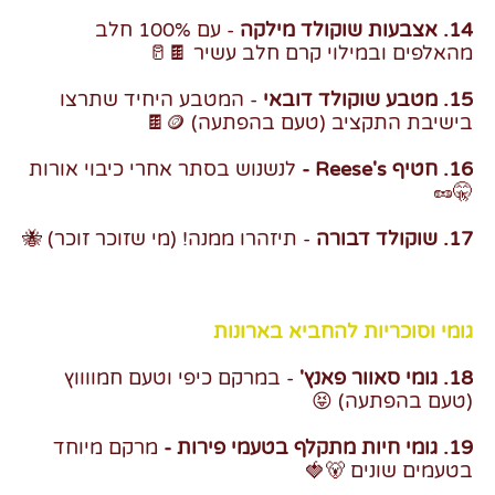
14. אצבעות שוקולד מילקה
- עם 100% חלב
מהאלפים ובמילוי קרם חלב עשיר 🍫🥛
15. מטבע שוקולד דובאי
- המטבע היחיד שתרצו
בישיבת התקציב (טעם בהפתעה) 🪙🍫
16. חטיף Reese's -
לנשנוש בסתר אחרי כיבוי אורות
🤫🥜
17. שוקולד דבורה
- תיזהרו ממנה! (מי שזוכר זוכר) 🐝
גומי וסוכריות להחביא בארונות
18. גומי סאוור פאנץ'
- במרקם כיפי וטעם חמווווץ
(טעם בהפתעה) 😝
19. גומי חיות מתקלף בטעמי פירות -
מרקם מיוחד
בטעמים שונים 🐻🍓