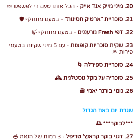
20. מיני מייק אנד אייק
- הכל אותו טעם די לפשפש 🍬
21. סוכריית "ארטיק חסינות"
- בטעם מתחלף 🛡️
22. דפי Fresh מרעננים
- בטעם מתחלף 🍃
23. שקית סוכריות קופצות
- עם 5 מיני שקיות בטעמי
פירות 🎆
24. סוכריית ספירלה 🌀
25. סוכריה על מקל נוסטלגית 🕰️
26. גומי בורגר יאמי 🍔
שגרת יום באח הגדול
***לבוקר*** 🌅
27. דגני בוקר קראנץ' טריפל
- 3 רמות של הנאה 🥣