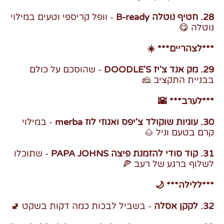
28. חטיף נוטלה B-ready
- וופל קריספי וטעים במילוי
נוטלה 😋
***לצהריים*** ☀️
29. מק אנד צ'יז DOODLE'S
- שהוסכם על כולם
בבניית התקציב 🧀
***לערב*** 🌇
30. עוגיות שוקולד צ'יפס ואגוזי לוז merba
- במילוי
קרם בטעם וניל 🌰
31. קוד סודי להזמנת פיצה PAPA JOHNS
- שתוכלו
לשלוף ברגע של רעב 🍕
***ללילה*** 🌙
32. לקקן אסלה
- בשביל לבכות כמה דקות בשקט 🚽