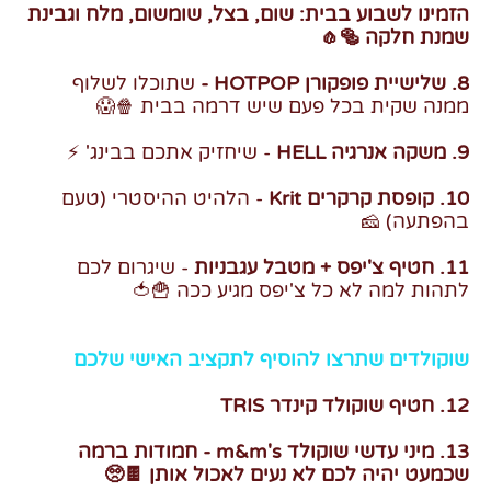
הזמינו לשבוע בבית: שום, בצל, שומשום, מלח וגבינת
שמנת חלקה 🥯🧄
8. שלישיית פופקורן HOTPOP -
שתוכלו לשלוף
ממנה שקית בכל פעם שיש דרמה בבית 🍿😱
9. משקה אנרגיה HELL
- שיחזיק אתכם בבינג' ⚡
10. קופסת קרקרים Krit
- הלהיט ההיסטרי (טעם
בהפתעה) 🧀
11. חטיף צ'יפס + מטבל עגבניות
- שיגרום לכם
לתהות למה לא כל צ'יפס מגיע ככה 🍟🍅
שוקולדים שתרצו להוסיף לתקציב האישי שלכם
12. חטיף שוקולד קינדר TRIS
13. מיני עדשי שוקולד m&m's - חמודות ברמה
שכמעט יהיה לכם לא נעים לאכול אותן 🍫🥺