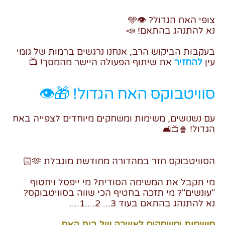
צופי האח הגדול?
👁️
🩵
נא להתנהג בהתאם!
📣
בעקבות הביקוש הרב, אנחנו נרגשים ברמות של גומי
עין
להחזיר
את שיתוף הפעולה היישר מהמסך!
📺
סוויטבוקס האח הגדול!
🎁
👁️
עם נשנושים, משימות ומשחקים מיוחדים לצפייה באח
הגדול!
🛋️
📺
🍿
הסוויטבוקס חזר במהדורה מחודשת מוגבלת
🫶🏻
מי תקבל את המשימה הסודית? מי ייפסל ויחטוף
"עונשים"? מי תזכה בחטיף הכי שווה בסוויטבוקס?
נא להתנהג בהתאם בעוד 3... 2....1....
משימות ומשחקים לאווירה של בית האח