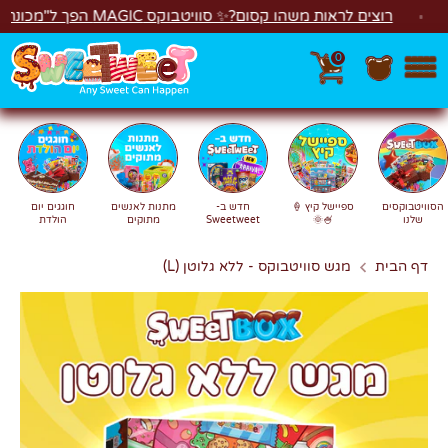
לג
רוצים לראות משהו קסום?✨ סוויטבוקס MAGIC הפך ל"מכונת משחקים"! 🎁🕹️
0
חפש
חיפוש
הסוויטבוקסים
ספיישל קיץ 🍦
חדש ב-
מתנות לאנשים
חוגגים יום
שלנו
🍧🌞
Sweetweet
מתוקים
הולדת
דף הבית
מגש סוויטבוקס - ללא גלוטן (L)