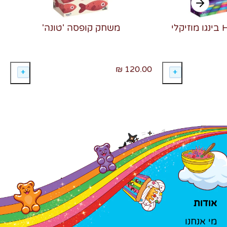
משחק קופסה 'טונה'
120.00 ₪
אודות
מי אנחנו