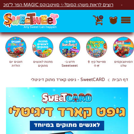
לג
רוצים לראות משהו קסום?✨ סוויטבוקס MAGIC הפך ל"מכונת משחקים"! 🎁🕹️
0
חפש
חיפוש
הסוויטבוקסים
ספיישל קיץ 🍦
חדש ב-
מתנות לאנשים
חוגגים יום
שלנו
🍧🌞
Sweetweet
מתוקים
הולדת
דף הבית
SweetCARD - גיפט קארד מתוק דיגיטלי