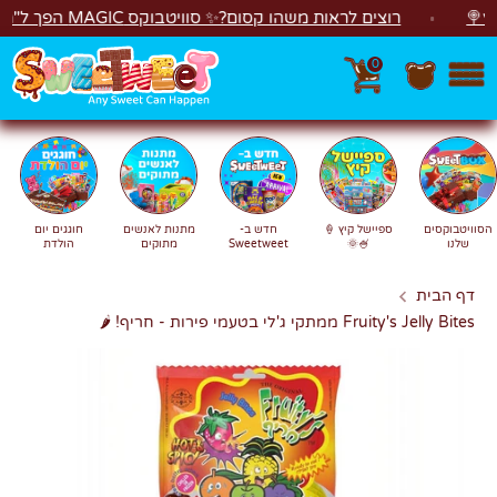
לג
רוצים לראות משהו קסום?✨ סוויטבוקס MAGIC הפך ל"מכונת משחקים"! 🎁🕹️
0
חפש
חיפוש
הסוויטבוקסים
ספיישל קיץ 🍦
חדש ב-
מתנות לאנשים
חוגגים יום
שלנו
🍧🌞
Sweetweet
מתוקים
הולדת
דף הבית
Fruity's Jelly Bites ממתקי ג'לי בטעמי פירות - חריף! 🌶️