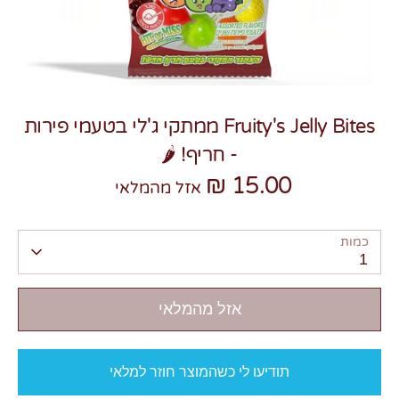
Fruity's Jelly Bites ממתקי ג'לי בטעמי פירות
צרו קשר
- חריף! 🌶️
15.00 ₪
אזל מהמלאי
כמות
1
אזל מהמלאי
תודיעו לי כשהמוצר חוזר למלאי