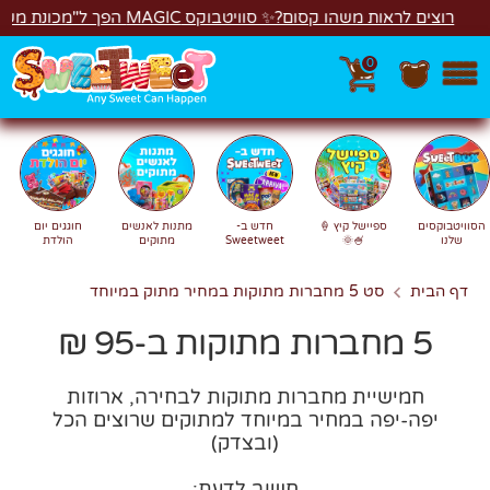
דל
רוצים לראות משהו קסום?✨ סוויטבוקס MAGIC הפך ל"מכונת משחקים"! 
0
חיפוש
חפש
חוגגים יום
מתנות לאנשים
חדש ב-
ספיישל קיץ 🍦
הסוויטבוקסים
הולדת
מתוקים
Sweetweet
🍧🌞
שלנו
סט 5 מחברות מתוקות במחיר מתוק במיוחד
דף הבית
5 מחברות מתוקות ב-95 ₪
חמישיית מחברות מתוקות לבחירה, ארוזות
יפה-יפה במחיר במיוחד למתוקים שרוצים הכל
(ובצדק)
חשוב לדעת: