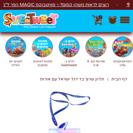
לג
רוצים לראות משהו קסום?✨ סוויטבוקס MAGIC הפך ל"מכונת משחקים"! 🎁🕹️
0
חפש
חיפוש
הסוויטבוקסים
ספיישל קיץ 🍦
חדש ב-
מתנות לאנשים
חוגגים יום
שלנו
🍧🌞
Sweetweet
מתוקים
הולדת
דף הבית
תליון שרוך בד דגל ישראל עם אורות