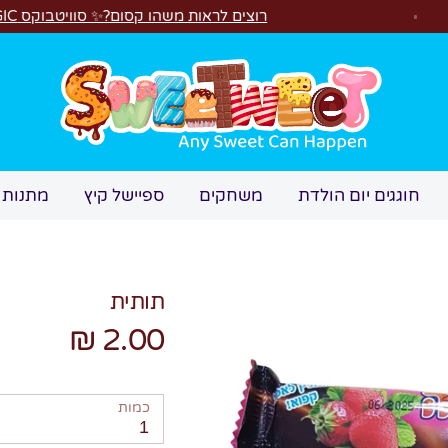
רוצים לראות משהו קסום?✨ סוויטבוקס MAGIC הפך ל"מכונת משחקים"! 🎁🕹️
חיפוש
חוגגים יום הולדת
משחקים
ספיישל קיץ
מתנות 
תותית
2.00 ₪
כמות
1