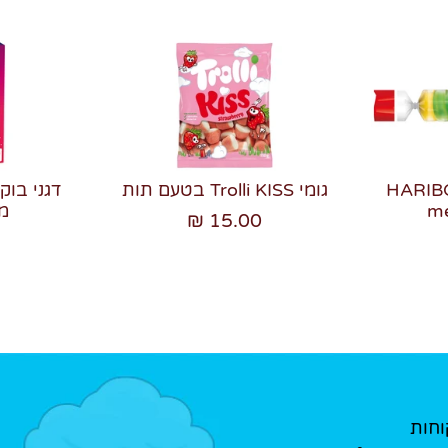
 סוכריות גומי HARIBO
גומי Trolli KISS בטעם תות
me
מ
15.00 ₪
וחות