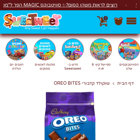
לג
רוצים לראות משהו קסום?✨ סוויטבוקס MAGIC הפך ל"מכונת משחקים"! 🎁🕹️
0
חפש
חיפוש
הסוויטבוקסים
ספיישל קיץ 🍦
חדש ב-
מתנות לאנשים
חוגגים יום
שלנו
🍧🌞
Sweetweet
מתוקים
הולדת
דף הבית
שוקולד קדבורי OREO BITES