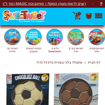
לג
רוצים לראות משהו קסום?✨ סוויטבוקס MAGIC הפך ל"מכונת משחקים"! 🎁🕹️
0
חפש
חיפוש
הסוויטבוקסים
ספיישל קיץ 🍦
חדש ב-
מתנות לאנשים
חוגגים יום
שלנו
🍧🌞
Sweetweet
מתוקים
הולדת
דף הבית
שוקולד בלגי בצורת כדורגל גדול