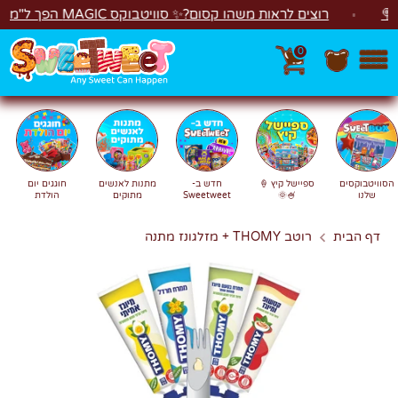
לג
רוצים לראות משהו קסום?✨ סוויטבוקס MAGIC הפך ל"מכונת משחקים"! 🎁🕹️
0
חפש
חיפוש
הסוויטבוקסים
ספיישל קיץ 🍦
חדש ב-
מתנות לאנשים
חוגגים יום
שלנו
🍧🌞
Sweetweet
מתוקים
הולדת
דף הבית
רוטב THOMY + מזלגונז מתנה