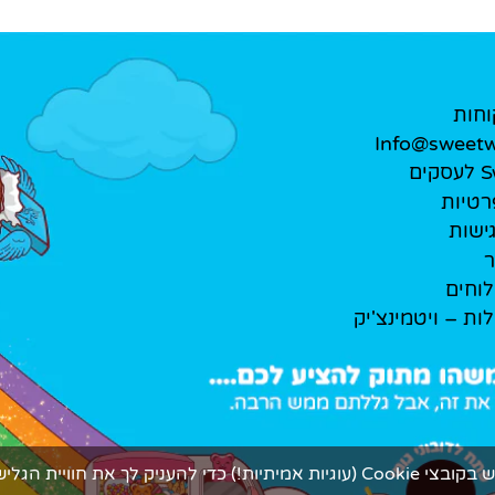
וחות
Info@sweetwe
ים
רטיות
ישות
ר
לוחים
לות – ויטמינצ'יק
ך את חוויית הגלישה המתוקה ביותר.