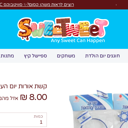
רוצים לראות משהו קסום?✨ סוויטבוקס MAGIC הפך ל"מכונת משחקים"! 🎁🕹️
חיפוש
חוגגים יום הולדת
משחקים
ספיישל קיץ
מתנות 
קשת אורות יום הע
8.00 ₪
אזל מהמ
כמות
1