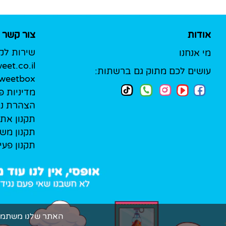
אודות
צור קשר
שירות לק
מי אנחנו
et.co.il
עושים לכם מתוק גם ברשתות:
Sweetbox לעסק
מדיניות פ
הצהרת נג
תקנון את
תקנון מש
תקנון פעי
האתר שלנו משתמש בקובצי Cookie (עוגיות אמיתיות!) כדי להעניק ל