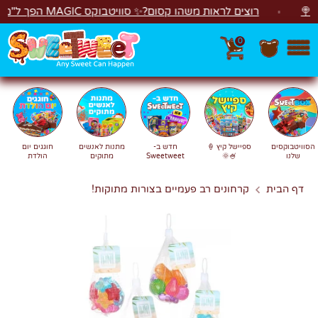
לג
רוצים לראות משהו קסום?✨ סוויטבוקס MAGIC הפך ל"מכונת משחקים"! 🎁🕹️
0
חפש
חיפוש
הסוויטבוקסים
ספיישל קיץ 🍦
חדש ב-
מתנות לאנשים
חוגגים יום
שלנו
🍧🌞
Sweetweet
מתוקים
הולדת
דף הבית
קרחונים רב פעמיים בצורות מתוקות!