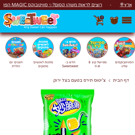
לג
🍭
רוצים לראות משהו קסום?✨ סוויטבוקס MAGIC הפך ל"מכונת משחקים"! 🎁🕹️
0
חפש
חיפוש
הסוויטבוקסים
ספיישל קיץ 🍦
חדש ב-
מתנות לאנשים
חוגגים יום
שלנו
🍧🌞
Sweetweet
מתוקים
הולדת
דף הבית
צ'יטוס תירס בטעם בצל ירוק