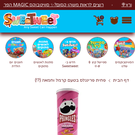
לג
🍭
רוצים לראות משהו קסום?✨ סוויטבוקס MAGIC הפך ל"מכונת משחקים"! 🎁🕹️
0
חפש
חיפוש
הסוויטבוקסים
ספיישל קיץ 🍦
חדש ב-
מתנות לאנשים
חוגגים יום
שלנו
🍧🌞
Sweetweet
מתוקים
הולדת
דף הבית
פחית פרינגלס בטעם קרמל וחמאה (?!)