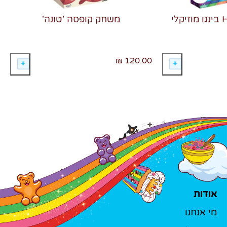
משחק קופסה 'טונה'
120.00 ₪
אודות
מי אנחנו