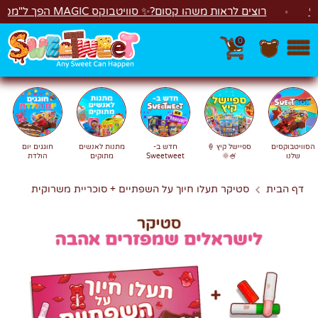
לג
רוצים לראות משהו קסום?✨ סוויטבוקס MAGIC הפך ל"מכונת משחקים"! 🎁🕹️
0
חפש
חיפוש
הסוויטבוקסים
ספיישל קיץ 🍦
חדש ב-
מתנות לאנשים
חוגגים יום
שלנו
🍧🌞
Sweetweet
מתוקים
הולדת
דף הבית
סטיקר תעלו חיוך על השפתיים + סוכריית משרוקית