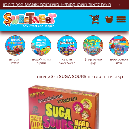
לג
רוצים לראות משהו קסום?✨ סוויטבוקס MAGIC הפך ל"מכונת משחקים"! 🎁🕹️
0
חפש
חיפוש
הסוויטבוקסים
ספיישל קיץ 🍦
חדש ב-
מתנות לאנשים
חוגגים יום
שלנו
🍧🌞
Sweetweet
מתוקים
הולדת
דף הבית
סוכריות SUGA SOURS ב-3 עוצמות