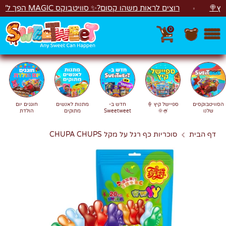
לג
רוצים לראות משהו קסום?✨ סוויטבוקס MAGIC הפך ל"מכונת משחקים"! 🎁🕹️
0
חפש
חיפוש
הסוויטבוקסים
ספיישל קיץ 🍦
חדש ב-
מתנות לאנשים
חוגגים יום
שלנו
🍧🌞
Sweetweet
מתוקים
הולדת
דף הבית
סוכריות כף רגל על מקל CHUPA CHUPS