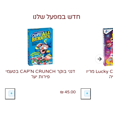
חדש במפעל שלנו
דגני בוקר Lucky Charms מריו
דגני בוקר CAP'N CRUNCH בטעמי
ה
פירות יער
45.00 ₪