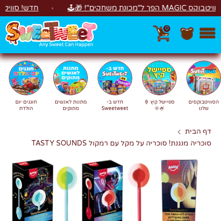
לג
ים"! 🎁🕹️
חדש! סוויטבוקס Happy Birthday! המתנה המושלמת לימי הולדת 🎂🍰🎉
0
חפש
חיפוש
הסוויטבוקסים
ספיישל קיץ 🍦
חדש ב-
מתנות לאנשים
חוגגים יום
שלנו
🍧🌞
Sweetweet
מתוקים
הולדת
דף הבית
סוכריה מנגנת! סוכריה על מקל עם רמקול TASTY SOUNDS