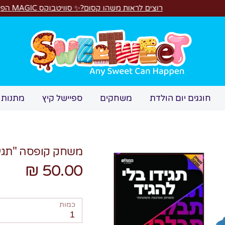
רוצים לראות משהו קסום?✨ סוויטבוקס MAGIC הפך ל"מכונת משחקים"! 🎁🕹️
חיפוש
חוגגים יום הולדת
משחקים
ספיישל קיץ
מתנות 
משחק קופסה "תגידו
50.00 ₪
כמות
1