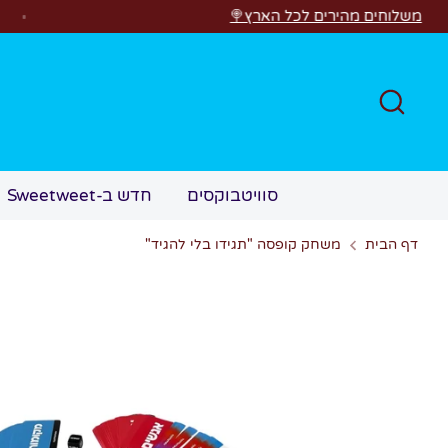
לג
ירים לכל הארץ🍭
חפש
סוויטבוקסים
חדש ב-Sweetweet
דף הבית
משחק קופסה "תגידו בלי להגיד"