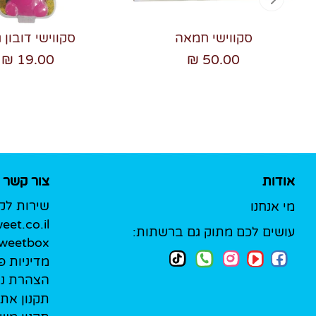
סקווישי חמאה
סקווישי דובון ג
19.00 ₪
50.00 ₪
אודות
צור קשר
שירות לק
מי אנחנו
et.co.il
עושים לכם מתוק גם ברשתות:
Sweetbox לעסק
מדיניות פ
הצהרת נג
תקנון את