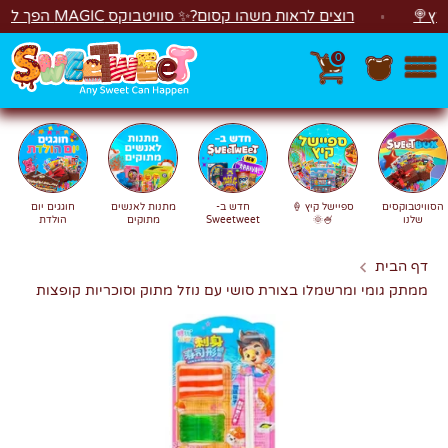
לג
רוצים לראות משהו קסום?✨ סוויטבוקס MAGIC הפך ל"מכונת משחקים"! 🎁🕹️
0
חפש
חיפוש
הסוויטבוקסים
ספיישל קיץ 🍦
חדש ב-
מתנות לאנשים
חוגגים יום
שלנו
🍧🌞
Sweetweet
מתוקים
הולדת
דף הבית
ממתק גומי ומרשמלו בצורת סושי עם נוזל מתוק וסוכריות קופצות