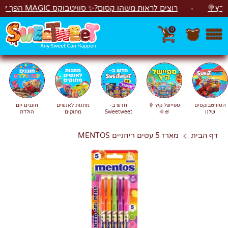
לג
רוצים לראות משהו קסום?✨ סוויטבוקס MAGIC הפך ל"מכונת משחקים"! 🎁🕹️
0
חפש
חיפוש
הסוויטבוקסים
ספיישל קיץ 🍦
חדש ב-
מתנות לאנשים
חוגגים יום
שלנו
🍧🌞
Sweetweet
מתוקים
הולדת
דף הבית
מארז 5 עטים ריחניים MENTOS