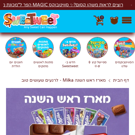
לג
ים לראות משהו קסום?✨ סוויטבוקס MAGIC הפך ל"מכונת משחקים"! 🎁🕹️
0
חפש
חיפוש
הסוויטבוקסים
ספיישל קיץ 🍦
חדש ב-
מתנות לאנשים
חוגגים יום
שלנו
🍧🌞
Sweetweet
מתוקים
הולדת
דף הבית
מארז ראש השנה Milka - לרגעים שעושים טוב