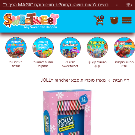
לג
רוצים לראות משהו קסום?✨ סוויטבוקס MAGIC הפך ל"מכונת משחקים"! 🎁🕹️
0
חפש
חיפוש
הסוויטבוקסים
ספיישל קיץ 🍦
חדש ב-
מתנות לאנשים
חוגגים יום
שלנו
🍧🌞
Sweetweet
מתוקים
הולדת
דף הבית
מארז סוכריות סבא JOLLY rancher