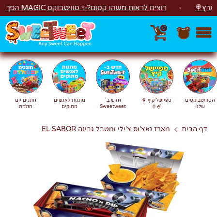
לג
🍭
רוצים לראות משהו קסום?✨ סוויטבוקס MAGIC הפך ל"מכונת משחקים"! 🎁🕹️
0
חפש
חיפוש
הסוויטבוקסים
ספיישל קיץ 🍦
חדש ב-
מתנות לאנשים
חוגגים יום
שלנו
🍧🌞
Sweetweet
מתוקים
הולדת
דף הבית
מארז נאצ'וס צ'ילי ומטבל גבינה EL SABOR