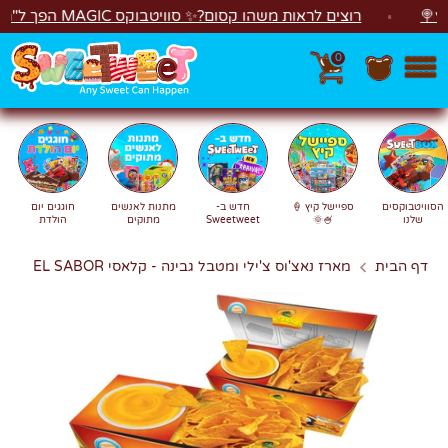
לג
רוצים לראות משהו קסום?✨ סוויטבוקס MAGIC הפך ל"מכונת משחקים"! 🎁🕹️
0
חפש
חיפוש
הסוויטבוקסים
ספיישל קיץ 🍦
חדש ב-
מתנות לאנשים
חוגגים יום
שלנו
🍧🌞
Sweetweet
מתוקים
הולדת
דף הבית
מארז נאצ'וס צ'ילי ומטבל גבינה - קלאסי EL SABOR