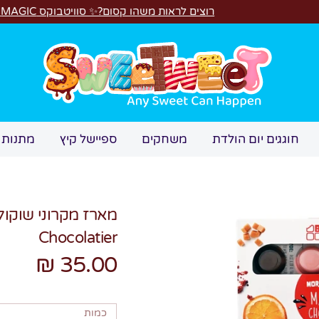
רוצים לראות משהו קסום?✨ סוויטבוקס MAGIC הפך ל"מכונת משחקים"! 🎁🕹️
חיפוש
חוגגים יום הולדת
משחקים
ספיישל קיץ
מתנות 
Chocolatier
35.00 ₪
כמות