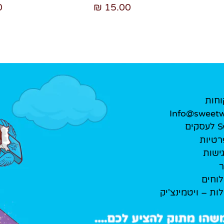
₪
15.00 ₪
וחות
Info@sweetwe
ים
רטיות
ישות
ר
לוחים
לות – ויטמינצ'יק