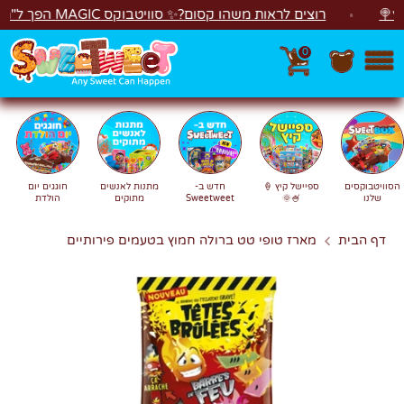
לג
רוצים לראות משהו קסום?✨ סוויטבוקס MAGIC הפך ל"מכונת משחקים"! 🎁🕹️
0
חפש
חיפוש
הסוויטבוקסים
ספיישל קיץ 🍦
חדש ב-
מתנות לאנשים
חוגגים יום
שלנו
🍧🌞
Sweetweet
מתוקים
הולדת
דף הבית
מארז טופי טט ברולה חמוץ בטעמים פירותיים