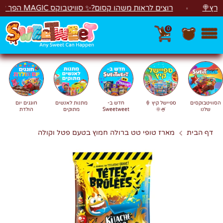
לג
רוצים לראות משהו קסום?✨ סוויטבוקס MAGIC הפך ל"מכונת משחקים"! 🎁🕹️
0
חפש
חיפוש
הסוויטבוקסים
ספיישל קיץ 🍦
חדש ב-
מתנות לאנשים
חוגגים יום
שלנו
🍧🌞
Sweetweet
מתוקים
הולדת
דף הבית
מארז טופי טט ברולה חמוץ בטעם פטל וקולה