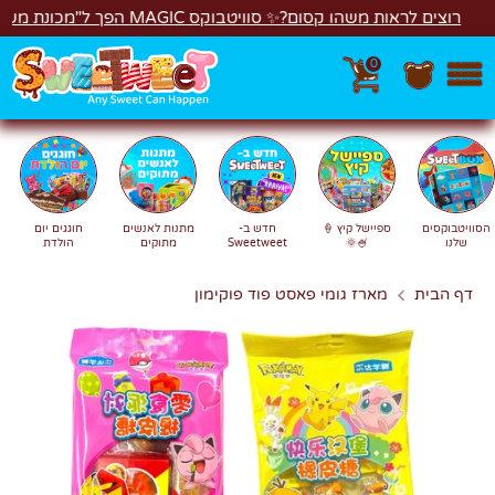
לג
רוצים לראות משהו קסום?✨ סוויטבוקס MAGIC הפך ל"מכונת משחקים"! 🎁🕹️
0
חפש
חיפוש
הסוויטבוקסים
ספיישל קיץ 🍦
חדש ב-
מתנות לאנשים
חוגגים יום
שלנו
🍧🌞
Sweetweet
מתוקים
הולדת
דף הבית
מארז גומי פאסט פוד פוקימון