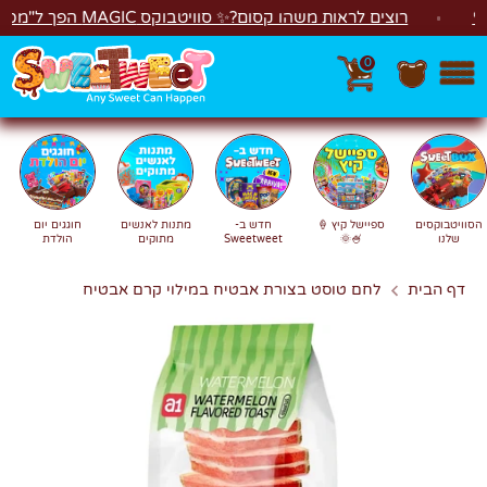
לג
רוצים לראות משהו קסום?✨ סוויטבוקס MAGIC הפך ל"מכונת משחקים"! 🎁🕹️
0
חפש
חיפוש
הסוויטבוקסים
ספיישל קיץ 🍦
חדש ב-
מתנות לאנשים
חוגגים יום
שלנו
🍧🌞
Sweetweet
מתוקים
הולדת
דף הבית
לחם טוסט בצורת אבטיח במילוי קרם אבטיח