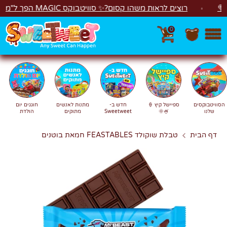
לג
רוצים לראות משהו קסום?✨ סוויטבוקס MAGIC הפך ל"מכונת משחקים"! 🎁🕹️
0
חפש
חיפוש
הסוויטבוקסים
ספיישל קיץ 🍦
חדש ב-
מתנות לאנשים
חוגגים יום
שלנו
🍧🌞
Sweetweet
מתוקים
הולדת
דף הבית
טבלת שוקולד FEASTABLES חמאת בוטנים