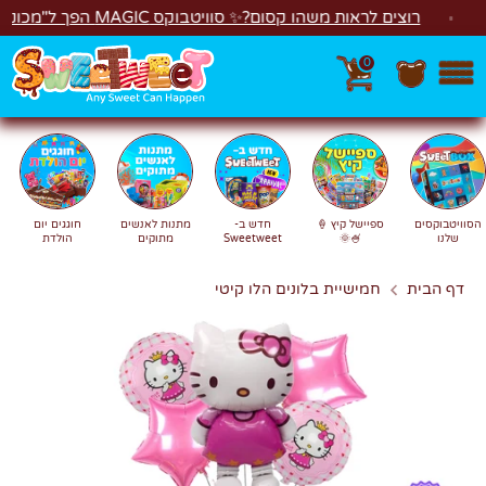
לג
רוצים לראות משהו קסום?✨ סוויטבוקס MAGIC הפך ל"מכונת משחקים"! 🎁🕹️
0
חפש
חיפוש
הסוויטבוקסים
ספיישל קיץ 🍦
חדש ב-
מתנות לאנשים
חוגגים יום
שלנו
🍧🌞
Sweetweet
מתוקים
הולדת
דף הבית
חמישיית בלונים הלו קיטי